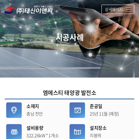
상세페이지
시공사례
엠에스티 태양광 발전소
소재지
준공일
충남 천안
25년 11월 (예정)
설비용량
설치장소
322.26kW * 1개소
지붕위